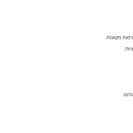
מות מקוונות.
ות.
רנט.