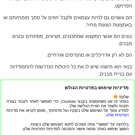
הפרויקט.
הם עשויים גם להיות עצמאים ולקבל חוזים על סמך מומחיותם או
באמצעות הצעות מחיר.
בונים הם אנשי המקצוע שמתכננים, מציעים, מפתחים ובונים
מבנים.
הם לא רק אדריכלים או מהנדסים אזרחיים.
בנאי הוא מישהו שיש לו את כל היכולות הנדרשות להתמודדות
עם בניית מבנים.
הדוגמה הנפוצה ביותר של בונים הם יזמים לפרויקטים למגורים
מדיניות שימוש בפרטיות הגולש
או מסחריים.
שלום!
באתר זה אנו משתמשים בקבצי Cookies, כדי לאפשר לאתר לעבוד בצורה
קבלני הבניין הטובים ביותר הם אלו שיודעים לבצע את העבודה
תקינה ולשפר את חוויית הגלישה שלך.
למידע נוסף על השימוש שלנו בקוקיז ועל פרטיותך, מוזמן לקרוא את מדיניות
בצורה נכונה ובזמן.
הפרטיות שלנו
.
יש להם גם תחושה של מה אתה צריך ואיך לגרום לבית שלך
בלחיצה על "מאשר" אתה מסכים לתנאי השימוש שלנו בקוקיז.
המשך שימוש באתר מהווה אישור והסכמה למדיניות הפרטיות שלנו.
להיראות הכי טוב.